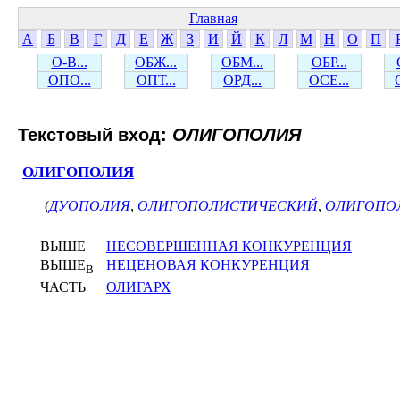
Главная
А
Б
В
Г
Д
Е
Ж
З
И
Й
К
Л
М
Н
О
П
О-В...
ОБЖ...
ОБМ...
ОБР...
ОПО...
ОПТ...
ОРД...
ОСЕ...
Текстовый вход:
ОЛИГОПОЛИЯ
ОЛИГОПОЛИЯ
(
ДУОПОЛИЯ
,
ОЛИГОПОЛИСТИЧЕСКИЙ
,
ОЛИГОПО
ВЫШЕ
НЕСОВЕРШЕННАЯ КОНКУРЕНЦИЯ
ВЫШЕ
НЕЦЕНОВАЯ КОНКУРЕНЦИЯ
В
ЧАСТЬ
ОЛИГАРХ