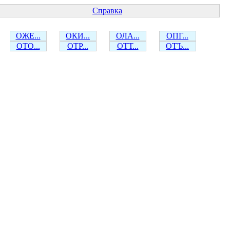
Справка
ОЖЕ...
ОКИ...
ОЛА...
ОПГ...
ОТО...
ОТР...
ОТТ...
ОТЪ...