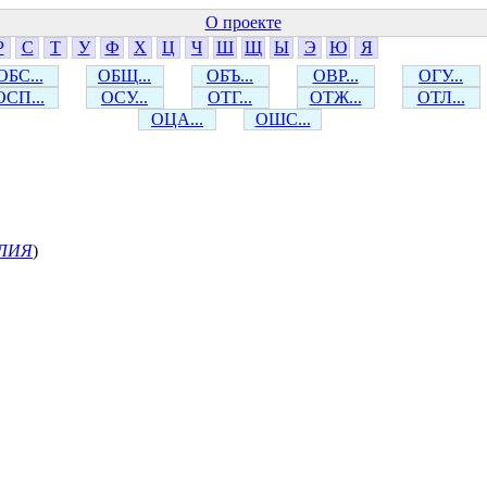
О проекте
Р
С
Т
У
Ф
Х
Ц
Ч
Ш
Щ
Ы
Э
Ю
Я
ОБС...
ОБЩ...
ОБЪ...
ОВР...
ОГУ...
ОСП...
ОСУ...
ОТГ...
ОТЖ...
ОТЛ...
ОЦА...
ОШС...
ЛИЯ
)