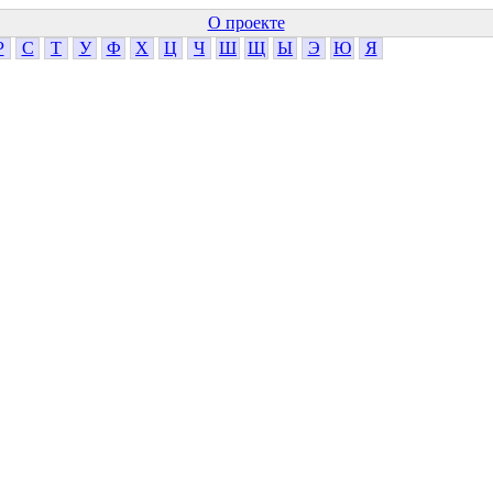
О проекте
Р
С
Т
У
Ф
Х
Ц
Ч
Ш
Щ
Ы
Э
Ю
Я