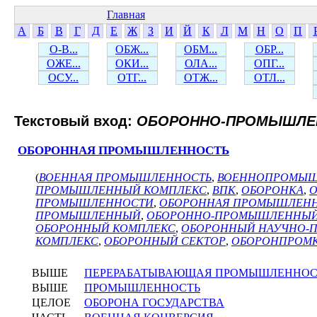
Главная
А
Б
В
Г
Д
Е
Ж
З
И
Й
К
Л
М
Н
О
П
О-В...
ОБЖ...
ОБМ...
ОБР...
ОЖЕ...
ОКИ...
ОЛА...
ОПГ...
ОСУ...
ОТГ...
ОТЖ...
ОТЛ...
Текстовый вход:
ОБОРОННО-ПРОМЫШЛЕ
ОБОРОННАЯ ПРОМЫШЛЕННОСТЬ
(
ВОЕННАЯ ПРОМЫШЛЕННОСТЬ
,
ВОЕННОПРОМЫ
ПРОМЫШЛЕННЫЙ КОМПЛЕКС
,
ВПК
,
ОБОРОНКА
,
О
ПРОМЫШЛЕННОСТИ
,
ОБОРОННАЯ ПРОМЫШЛЕН
ПРОМЫШЛЕННЫЙ
,
ОБОРОННО-ПРОМЫШЛЕННЫЙ
ОБОРОННЫЙ КОМПЛЕКС
,
ОБОРОННЫЙ НАУЧНО-
КОМПЛЕКС
,
ОБОРОННЫЙ СЕКТОР
,
ОБОРОНПРОМ
ВЫШЕ
ПЕРЕРАБАТЫВАЮЩАЯ ПРОМЫШЛЕННОС
ВЫШЕ
ПРОМЫШЛЕННОСТЬ
ЦЕЛОЕ
ОБОРОНА ГОСУДАРСТВА