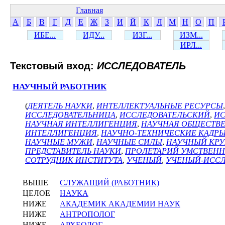
Главная
А
Б
В
Г
Д
Е
Ж
З
И
Й
К
Л
М
Н
О
П
ИБЕ...
ИДУ...
ИЗГ...
ИЗМ...
ИРЛ...
Текстовый вход:
ИССЛЕДОВАТЕЛЬ
НАУЧНЫЙ РАБОТНИК
(
ДЕЯТЕЛЬ НАУКИ
,
ИНТЕЛЛЕКТУАЛЬНЫЕ РЕСУРСЫ
ИССЛЕДОВАТЕЛЬНИЦА
,
ИССЛЕДОВАТЕЛЬСКИЙ
,
ИС
НАУЧНАЯ ИНТЕЛЛИГЕНЦИЯ
,
НАУЧНАЯ ОБЩЕСТВ
ИНТЕЛЛИГЕНЦИЯ
,
НАУЧНО-ТЕХНИЧЕСКИЕ КАДР
НАУЧНЫЕ МУЖИ
,
НАУЧНЫЕ СИЛЫ
,
НАУЧНЫЙ КРУ
ПРЕДСТАВИТЕЛЬ НАУКИ
,
ПРОЛЕТАРИЙ УМСТВЕНН
СОТРУДНИК ИНСТИТУТА
,
УЧЕНЫЙ
,
УЧЕНЫЙ-ИССЛ
ВЫШЕ
СЛУЖАЩИЙ (РАБОТНИК)
ЦЕЛОЕ
НАУКА
НИЖЕ
АКАДЕМИК АКАДЕМИИ НАУК
НИЖЕ
АНТРОПОЛОГ
НИЖЕ
АРХЕОЛОГ