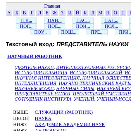
Главная
А
Б
В
Г
Д
Е
Ж
З
И
Й
К
Л
М
Н
О
П
П-В...
ПАН...
ПАС...
ПАЦ...
ПОГ...
ПОЕ...
ПОИ...
ПОЛ...
ПОУ...
ПОШ...
ПРЕ...
ПРИ..
Текстовый вход:
ПРЕДСТАВИТЕЛЬ НАУКИ
НАУЧНЫЙ РАБОТНИК
(
ДЕЯТЕЛЬ НАУКИ
,
ИНТЕЛЛЕКТУАЛЬНЫЕ РЕСУРСЫ
ИССЛЕДОВАТЕЛЬНИЦА
,
ИССЛЕДОВАТЕЛЬСКИЙ
,
ИС
НАУЧНАЯ ИНТЕЛЛИГЕНЦИЯ
,
НАУЧНАЯ ОБЩЕСТВ
ИНТЕЛЛИГЕНЦИЯ
,
НАУЧНО-ТЕХНИЧЕСКИЕ КАДР
НАУЧНЫЕ МУЖИ
,
НАУЧНЫЕ СИЛЫ
,
НАУЧНЫЙ КРУ
ПРЕДСТАВИТЕЛЬ НАУКИ
,
ПРОЛЕТАРИЙ УМСТВЕНН
СОТРУДНИК ИНСТИТУТА
,
УЧЕНЫЙ
,
УЧЕНЫЙ-ИССЛ
ВЫШЕ
СЛУЖАЩИЙ (РАБОТНИК)
ЦЕЛОЕ
НАУКА
НИЖЕ
АКАДЕМИК АКАДЕМИИ НАУК
НИЖЕ
АНТРОПОЛОГ