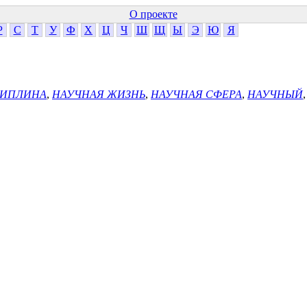
О проекте
Р
С
Т
У
Ф
Х
Ц
Ч
Ш
Щ
Ы
Э
Ю
Я
ЦИПЛИНА
,
НАУЧНАЯ ЖИЗНЬ
,
НАУЧНАЯ СФЕРА
,
НАУЧНЫЙ