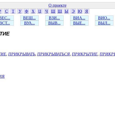
О проекте
Р
С
Т
У
Ф
Х
Ц
Ч
Ш
Щ
Ы
Э
Ю
Я
ВЕС...
ВЕШ...
ВЗИ...
ВИА...
ВИО...
ВСТ...
ВУА...
ВЫВ...
ВЫЕ...
ВЫЛ...
ТИЕ
ТИЕ
,
ПРИКРЫВАТЬ
,
ПРИКРЫВАТЬСЯ
,
ПРИКРЫТИЕ
,
ПРИКР
ИЯ