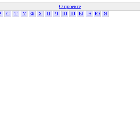
О проекте
Р
С
Т
У
Ф
Х
Ц
Ч
Ш
Щ
Ы
Э
Ю
Я