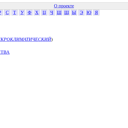
О проекте
Р
С
Т
У
Ф
Х
Ц
Ч
Ш
Щ
Ы
Э
Ю
Я
КРОКЛИМАТИЧЕСКИЙ
)
СТВА