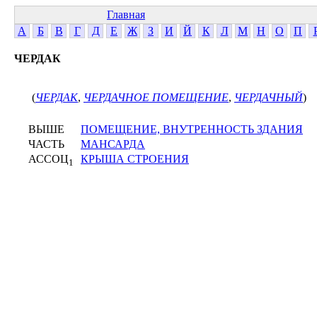
Главная
А
Б
В
Г
Д
Е
Ж
З
И
Й
К
Л
М
Н
О
П
ЧЕРДАК
(
ЧЕРДАК
,
ЧЕРДАЧНОЕ ПОМЕЩЕНИЕ
,
ЧЕРДАЧНЫЙ
)
ВЫШЕ
ПОМЕЩЕНИЕ, ВНУТРЕННОСТЬ ЗДАНИЯ
ЧАСТЬ
МАНСАРДА
АССОЦ
КРЫША СТРОЕНИЯ
1