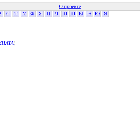
О проекте
Р
С
Т
У
Ф
Х
Ц
Ч
Ш
Щ
Ы
Э
Ю
Я
МНАТА
)