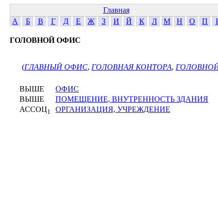
Главная
А
Б
В
Г
Д
Е
Ж
З
И
Й
К
Л
М
Н
О
П
ГОЛОВНОЙ ОФИС
(
ГЛАВНЫЙ ОФИС
,
ГОЛОВНАЯ КОНТОРА
,
ГОЛОВНО
ВЫШЕ
ОФИС
ВЫШЕ
ПОМЕЩЕНИЕ, ВНУТРЕННОСТЬ ЗДАНИЯ
АССОЦ
ОРГАНИЗАЦИЯ, УЧРЕЖДЕНИЕ
1