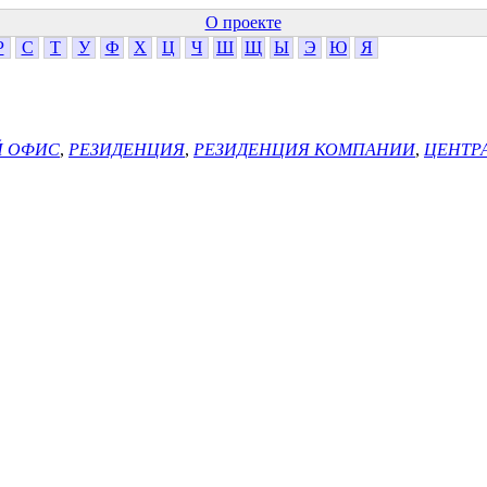
О проекте
Р
С
Т
У
Ф
Х
Ц
Ч
Ш
Щ
Ы
Э
Ю
Я
Й ОФИС
,
РЕЗИДЕНЦИЯ
,
РЕЗИДЕНЦИЯ КОМПАНИИ
,
ЦЕНТР