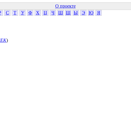
О проекте
Р
С
Т
У
Ф
Х
Ц
Ч
Ш
Щ
Ы
Э
Ю
Я
СЕК
)