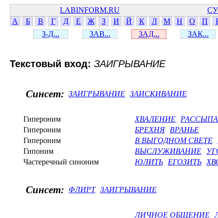
LABINFORM.RU
СУ
А
Б
В
Г
Д
Е
Ж
З
И
Й
К
Л
М
Н
О
П
З-Д...
ЗАВ...
ЗАД...
ЗАК...
Текстовый вход:
ЗАИГРЫВАНИЕ
Синсет:
ЗАИГРЫВАНИЕ
ЗАИСКИВАНИЕ
Гипероним
ХВАЛЕНИЕ
РАССЫП
Гипероним
БРЕХНЯ
ВРАНЬЕ
Гипероним
В ВЫГОДНОМ СВЕТЕ
Гипоним
ВЫСЛУЖИВАНИЕ
УГ
Частеречный синоним
ЮЛИТЬ
ЕГОЗИТЬ
ХВ
Синсет:
ФЛИРТ
ЗАИГРЫВАНИЕ
ЛИЧНОЕ ОБЩЕНИЕ