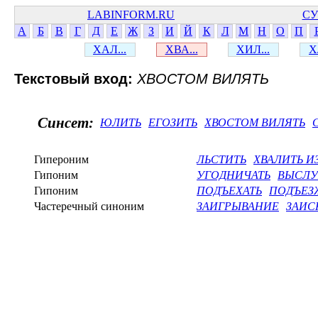
LABINFORM.RU
СУ
А
Б
В
Г
Д
Е
Ж
З
И
Й
К
Л
М
Н
О
П
ХАЛ...
ХВА...
ХИЛ...
Х
Текстовый вход:
ХВОСТОМ ВИЛЯТЬ
Синсет:
ЮЛИТЬ
ЕГОЗИТЬ
ХВОСТОМ ВИЛЯТЬ
Гипероним
ЛЬСТИТЬ
ХВАЛИТЬ И
Гипоним
УГОДНИЧАТЬ
ВЫСЛУ
Гипоним
ПОДЪЕХАТЬ
ПОДЪЕЗ
Частеречный синоним
ЗАИГРЫВАНИЕ
ЗАИС