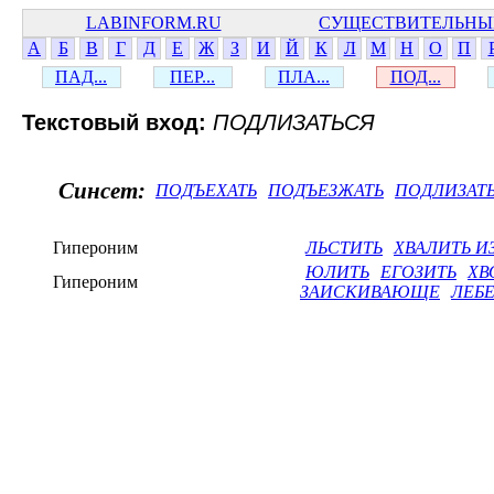
LABINFORM.RU
СУЩЕСТВИТЕЛЬНЫ
А
Б
В
Г
Д
Е
Ж
З
И
Й
К
Л
М
Н
О
П
ПАД...
ПЕР...
ПЛА...
ПОД...
Текстовый вход:
ПОДЛИЗАТЬСЯ
Синсет:
ПОДЪЕХАТЬ
ПОДЪЕЗЖАТЬ
ПОДЛИЗАТ
Гипероним
ЛЬСТИТЬ
ХВАЛИТЬ И
ЮЛИТЬ
ЕГОЗИТЬ
ХВ
Гипероним
ЗАИСКИВАЮЩЕ
ЛЕБЕ