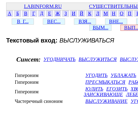
LABINFORM.RU
СУЩЕСТВИТЕЛЬНЫ
А
Б
В
Г
Д
Е
Ж
З
И
Й
К
Л
М
Н
О
П
В_Г...
ВЕС...
ВЗЯ...
ВНЕ...
ВЫМ...
ВЫП..
Текстовый вход:
ВЫСЛУЖИВАТЬСЯ
Синсет:
УГОДНИЧАТЬ
ВЫСЛУЖИТЬСЯ
ВЫСЛУ
Гипероним
УГОДИТЬ
УБЛАЖАТЬ
Гипероним
ПРЕСМЫКАТЬСЯ
РАБ
ЮЛИТЬ
ЕГОЗИТЬ
ХВ
Гипероним
ЗАИСКИВАЮЩЕ
ЛЕБЕ
Частеречный синоним
ВЫСЛУЖИВАНИЕ
УГ