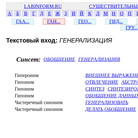
LABINFORM.RU
СУЩЕСТВИТЕЛЬНЫ
А
Б
В
Г
Д
Е
Ж
З
И
Й
К
Л
М
Н
О
П
ГАА...
ГАН...
ГЕО...
ГИД...
ГРУ...
Текстовый вход:
ГЕНЕРАЛИЗАЦИЯ
Синсет:
ОБОБЩЕНИЕ
ГЕНЕРАЛИЗАЦИЯ
Гипероним
ВНЕШНЕЕ ВЫРАЖЕН
Гипоним
ОТВЛЕЧЕНИЕ
АБСТР
Гипоним
СИНТЕЗ
СИНТЕЗИРО
Гипоним
ОБОБЩЕНИЕ ДАННЫ
Частеречный синоним
ГЕНЕРАЛИЗОВАТЬ
Частеречный синоним
ДЕЛАТЬ ОБОБЩЕНИЕ