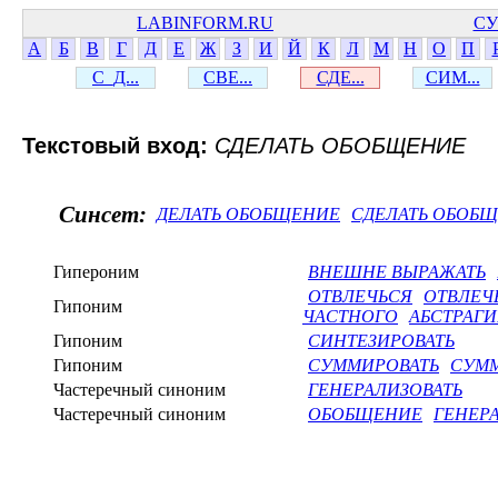
LABINFORM.RU
СУ
А
Б
В
Г
Д
Е
Ж
З
И
Й
К
Л
М
Н
О
П
С_Д...
СВЕ...
СДЕ...
СИМ...
Текстовый вход:
СДЕЛАТЬ ОБОБЩЕНИЕ
Синсет:
ДЕЛАТЬ ОБОБЩЕНИЕ
СДЕЛАТЬ ОБОБ
Гипероним
ВНЕШНЕ ВЫРАЖАТЬ
ОТВЛЕЧЬСЯ
ОТВЛЕЧ
Гипоним
ЧАСТНОГО
АБСТРАГИ
Гипоним
СИНТЕЗИРОВАТЬ
Гипоним
СУММИРОВАТЬ
СУМ
Частеречный синоним
ГЕНЕРАЛИЗОВАТЬ
Частеречный синоним
ОБОБЩЕНИЕ
ГЕНЕР