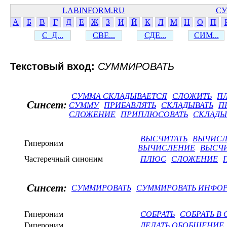
LABINFORM.RU
СУ
А
Б
В
Г
Д
Е
Ж
З
И
Й
К
Л
М
Н
О
П
С_Д...
СВЕ...
СДЕ...
СИМ...
Текстовый вход:
СУММИРОВАТЬ
СУММА СКЛАДЫВАЕТСЯ
СЛОЖИТЬ
П
Синсет:
СУММУ
ПРИБАВЛЯТЬ
СКЛАДЫВАТЬ
П
СЛОЖЕНИЕ
ПРИПЛЮСОВАТЬ
СКЛАДЫ
ВЫСЧИТАТЬ
ВЫЧИСЛ
Гипероним
ВЫЧИСЛЕНИЕ
ВЫСЧ
Частеречный синоним
ПЛЮС
СЛОЖЕНИЕ
Синсет:
СУММИРОВАТЬ
СУММИРОВАТЬ ИНФО
Гипероним
СОБРАТЬ
СОБРАТЬ В
Гипероним
ДЕЛАТЬ ОБОБЩЕНИЕ