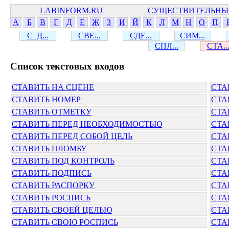
LABINFORM.RU
СУЩЕСТВИТЕЛЬНЫ
А
Б
В
Г
Д
Е
Ж
З
И
Й
К
Л
М
Н
О
П
С_Д...
СВЕ...
СДЕ...
СИМ...
СПЛ...
СТА..
Cписок текстовых входов
СТАВИТЬ НА СЦЕНЕ
СТА
СТАВИТЬ НОМЕР
СТА
СТАВИТЬ ОТМЕТКУ
СТА
СТАВИТЬ ПЕРЕД НЕОБХОДИМОСТЬЮ
СТА
СТАВИТЬ ПЕРЕД СОБОЙ ЦЕЛЬ
СТА
СТАВИТЬ ПЛОМБУ
СТА
СТАВИТЬ ПОД КОНТРОЛЬ
СТА
СТАВИТЬ ПОДПИСЬ
СТА
СТАВИТЬ РАСПОРКУ
СТА
СТАВИТЬ РОСПИСЬ
СТА
СТАВИТЬ СВОЕЙ ЦЕЛЬЮ
СТА
СТАВИТЬ СВОЮ РОСПИСЬ
СТА