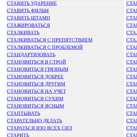
СТАВИТЬ УДАРЕНИЕ
СТА
СТАВИТЬ ФИЛЬМ
СТА
СТАВИТЬ ШТАМП
СТА
СТАЖИРОВАТЬСЯ
СТА
СТАЛКИВАТЬ
СТА
СТАЛКИВАТЬСЯ С ПРЕПЯТСТВИЕМ
СТА
СТАЛКИВАТЬСЯ С ПРОБЛЕМОЙ
СТА
СТАНДАРТИЗОВАТЬ
СТА
СТАНОВИТЬСЯ В СТРОЙ
СТА
СТАНОВИТЬСЯ ГРЯЗНЫМ
СТА
СТАНОВИТЬСЯ ДОБРЕЕ
СТА
СТАНОВИТЬСЯ ДРУГИМ
СТА
СТАНОВИТЬСЯ НА УЧЕТ
СТА
СТАНОВИТЬСЯ СУХИМ
СТА
СТАНОВИТЬСЯ ЯСНЫМ
СТА
СТАПТЫВАТЬ
СТА
СТАРАТЕЛЬНО ДЕЛАТЬ
СТА
СТАРАТЬСЯ ИЗО ВСЕХ СИЛ
СТА
СТАРИТЬ
СТА