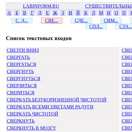
LABINFORM.RU
СУЩЕСТВИТЕЛЬНЫ
А
Б
В
Г
Д
Е
Ж
З
И
Й
К
Л
М
Н
О
П
С_Д...
СВЕ...
СДЕ...
СИМ...
СПЛ...
СТА..
Cписок текстовых входов
СВЕЗТИ ВНИЗ
СВЕ
СВЕРГАТЬ
СВЕ
СВЕРГАТЬСЯ
СВЕ
СВЕРГНУТЬ
СВЕ
СВЕРГНУТЬСЯ
СВЕ
СВЕРЗИТЬСЯ
СВЕ
СВЕРИТЬСЯ
СВЕ
СВЕРКАТЬ БЕЗУКОРИЗНЕННОЙ ЧИСТОТОЙ
СВЕ
СВЕРКАТЬ ВСЕМИ ЦВЕТАМИ РАДУГИ
СВЕ
СВЕРКАТЬ ЧИСТОТОЙ
СВЕ
СВЕРКНУТЬ
СВЕ
СВЕРКНУТЬ В МОЗГУ
СВЕ