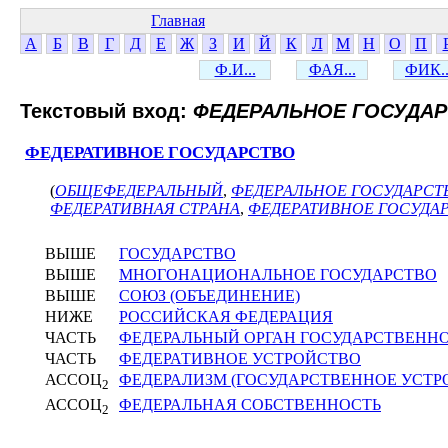
Главная
А
Б
В
Г
Д
Е
Ж
З
И
Й
К
Л
М
Н
О
П
Ф.И...
ФАЯ...
ФИК..
Текстовый вход:
ФЕДЕРАЛЬНОЕ ГОСУДА
ФЕДЕРАТИВНОЕ ГОСУДАРСТВО
(
ОБЩЕФЕДЕРАЛЬНЫЙ
,
ФЕДЕРАЛЬНОЕ ГОСУДАРСТ
ФЕДЕРАТИВНАЯ СТРАНА
,
ФЕДЕРАТИВНОЕ ГОСУДА
ВЫШЕ
ГОСУДАРСТВО
ВЫШЕ
МНОГОНАЦИОНАЛЬНОЕ ГОСУДАРСТВО
ВЫШЕ
СОЮЗ (ОБЪЕДИНЕНИЕ)
НИЖЕ
РОССИЙСКАЯ ФЕДЕРАЦИЯ
ЧАСТЬ
ФЕДЕРАЛЬНЫЙ ОРГАН ГОСУДАРСТВЕНН
ЧАСТЬ
ФЕДЕРАТИВНОЕ УСТРОЙСТВО
АССОЦ
ФЕДЕРАЛИЗМ (ГОСУДАРСТВЕННОЕ УСТР
2
АССОЦ
ФЕДЕРАЛЬНАЯ СОБСТВЕННОСТЬ
2