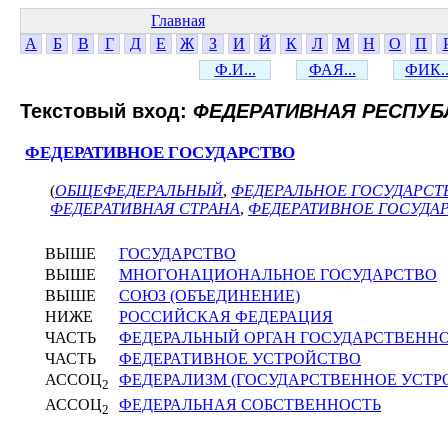
Главная
А
Б
В
Г
Д
Е
Ж
З
И
Й
К
Л
М
Н
О
П
Ф.И...
ФАЯ...
ФИК..
Текстовый вход:
ФЕДЕРАТИВНАЯ РЕСПУБ
ФЕДЕРАТИВНОЕ ГОСУДАРСТВО
(
ОБЩЕФЕДЕРАЛЬНЫЙ
,
ФЕДЕРАЛЬНОЕ ГОСУДАРСТ
ФЕДЕРАТИВНАЯ СТРАНА
,
ФЕДЕРАТИВНОЕ ГОСУДА
ВЫШЕ
ГОСУДАРСТВО
ВЫШЕ
МНОГОНАЦИОНАЛЬНОЕ ГОСУДАРСТВО
ВЫШЕ
СОЮЗ (ОБЪЕДИНЕНИЕ)
НИЖЕ
РОССИЙСКАЯ ФЕДЕРАЦИЯ
ЧАСТЬ
ФЕДЕРАЛЬНЫЙ ОРГАН ГОСУДАРСТВЕНН
ЧАСТЬ
ФЕДЕРАТИВНОЕ УСТРОЙСТВО
АССОЦ
ФЕДЕРАЛИЗМ (ГОСУДАРСТВЕННОЕ УСТР
2
АССОЦ
ФЕДЕРАЛЬНАЯ СОБСТВЕННОСТЬ
2