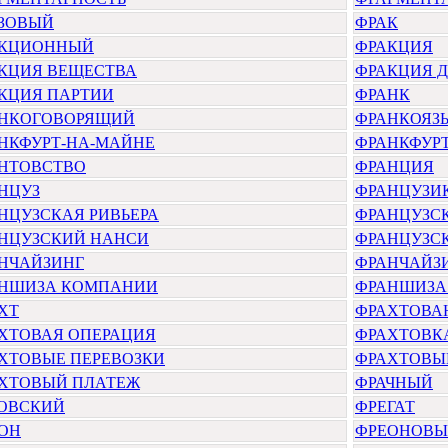
ЗОВЫЙ
ФРАК
АКЦИОННЫЙ
ФРАКЦИЯ
КЦИЯ ВЕЩЕСТВА
ФРАКЦИЯ 
КЦИЯ ПАРТИИ
ФРАНК
НКОГОВОРЯЩИЙ
ФРАНКОЯЗ
НКФУРТ-НА-МАЙНЕ
ФРАНКФУР
НТОВСТВО
ФРАНЦИЯ
НЦУЗ
ФРАНЦУЗИ
НЦУЗСКАЯ РИВЬЕРА
ФРАНЦУЗС
НЦУЗСКИЙ НАНСИ
ФРАНЦУЗС
НЧАЙЗИНГ
ФРАНЧАЙЗ
НШИЗА КОМПАНИИ
ФРАНШИЗА 
ХТ
ФРАХТОВА
ХТОВАЯ ОПЕРАЦИЯ
ФРАХТОВК
ХТОВЫЕ ПЕРЕВОЗКИ
ФРАХТОВЫ
ХТОВЫЙ ПЛАТЕЖ
ФРАЧНЫЙ
ОВСКИЙ
ФРЕГАТ
ОН
ФРЕОНОВ