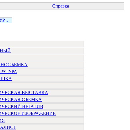
Справка
Р...
ТНЫЙ
КИНОСЪЕМКА
РАТУРА
ЫШКА
ИЧЕСКАЯ ВЫСТАВКА
ИЧЕСКАЯ СЪЕМКА
ИЧЕСКИЙ НЕГАТИВ
ИЧЕСКОЕ ИЗОБРАЖЕНИЕ
ИЯ
АЛИСТ