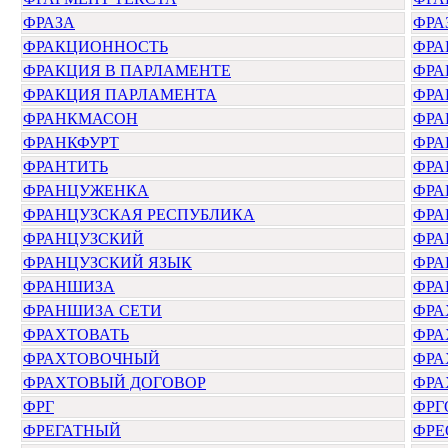
ФРАЗА
ФРА
ФРАКЦИОННОСТЬ
ФР
ФРАКЦИЯ В ПАРЛАМЕНТЕ
ФРА
ФРАКЦИЯ ПАРЛАМЕНТА
ФРА
ФРАНКМАСОН
ФРА
ФРАНКФУРТ
ФРА
ФРАНТИТЬ
ФРА
ФРАНЦУЖЕНКА
ФРА
ФРАНЦУЗСКАЯ РЕСПУБЛИКА
ФРА
ФРАНЦУЗСКИЙ
ФРА
ФРАНЦУЗСКИЙ ЯЗЫК
ФРА
ФРАНШИЗА
ФРА
ФРАНШИЗА СЕТИ
ФРА
ФРАХТОВАТЬ
ФРА
ФРАХТОВОЧНЫЙ
ФРА
ФРАХТОВЫЙ ДОГОВОР
ФРА
ФРГ
ФРГ
ФРЕГАТНЫЙ
ФРЕ