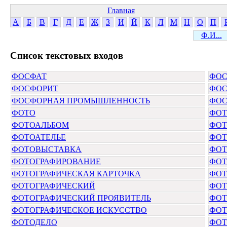
Главная
А
Б
В
Г
Д
Е
Ж
З
И
Й
К
Л
М
Н
О
П
Ф.И...
Cписок текстовых входов
ФОСФАТ
ФО
ФОСФОРИТ
ФОС
ФОСФОРНАЯ ПРОМЫШЛЕННОСТЬ
ФО
ФОТО
ФОТ
ФОТОАЛЬБОМ
ФОТ
ФОТОАТЕЛЬЕ
ФОТ
ФОТОВЫСТАВКА
ФОТ
ФОТОГРАФИРОВАНИЕ
ФОТ
ФОТОГРАФИЧЕСКАЯ КАРТОЧКА
ФОТ
ФОТОГРАФИЧЕСКИЙ
ФОТ
ФОТОГРАФИЧЕСКИЙ ПРОЯВИТЕЛЬ
ФОТ
ФОТОГРАФИЧЕСКОЕ ИСКУССТВО
ФОТ
ФОТОДЕЛО
ФОТ