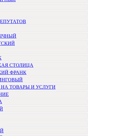
ДЕПУТАТОВ
ЫЧНЫЙ
ТСКИЙ
К
КАЯ СТОЛИЦА
КИЙ ФРАНК
ИНГОВЫЙ
НА ТОВАРЫ И УСЛУГИ
НИЕ
А
Й
ЫЙ