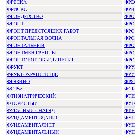
ФРЕСКА
ФРЕ
ФРИСКО
ФРИ
ФРОНДЕРСТВО
ФРО
ФРОНТ
ФРО
ФРОНТ ПРЕДСТОЯЩИХ РАБОТ
ФРО
ФРОНТАЛЬНАЯ ВОЛНА
ФРО
ФРОНТАЛЬНЫЙ
ФРО
ФРОНТМЕН ГРУППЫ
ФРО
ФРОНТОВОЕ ОБЪЕДИНЕНИЕ
ФРО
ФРУКТ
ФРУ
ФРУКТОХРАНИЛИЩЕ
ФРУ
ФРЯЗИНО
ФРЯ
ФС РФ
ФСБ
ФТИЗИАТРИЧЕСКИЙ
ФТИ
ФТОРИСТЫЙ
ФУГ
ФУГАСНЫЙ СНАРЯД
ФУН
ФУНДАМЕНТ ЗДАНИЯ
ФУН
ФУНДАМЕНТАЛИСТ
ФУН
ФУНДАМЕНТАЛЬНЫЙ
ФУН