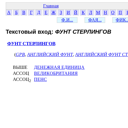
Главная
А
Б
В
Г
Д
Е
Ж
З
И
Й
К
Л
М
Н
О
П
Ф.И...
ФАЯ...
ФИК..
Текстовый вход:
ФУНТ СТЕРЛИНГОВ
ФУНТ СТЕРЛИНГОВ
(
GPB
,
АНГЛИЙСКИЙ ФУНТ
,
АНГЛИЙСКИЙ ФУНТ С
ВЫШЕ
ДЕНЕЖНАЯ ЕДИНИЦА
АССОЦ
ВЕЛИКОБРИТАНИЯ
АССОЦ
ПЕНС
2