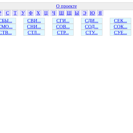
О проекте
Р
С
Т
У
Ф
Х
Ц
Ч
Ш
Щ
Ы
Э
Ю
Я
СБЫ...
СВИ...
СГИ...
СДИ...
СЕК...
СМО...
СНИ...
СОВ...
СОД...
СОК...
СТВ...
СТЛ...
СТР...
СТУ...
СУЕ...