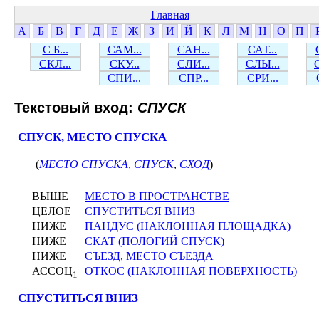
Главная
А
Б
В
Г
Д
Е
Ж
З
И
Й
К
Л
М
Н
О
П
С Б...
САМ...
САН...
САТ...
СКЛ...
СКУ...
СЛИ...
СЛЫ...
СПИ...
СПР...
СРИ...
Текстовый вход:
СПУСК
СПУСК, МЕСТО СПУСКА
(
МЕСТО СПУСКА
,
СПУСК
,
СХОД
)
ВЫШЕ
МЕСТО В ПРОСТРАНСТВЕ
ЦЕЛОЕ
СПУСТИТЬСЯ ВНИЗ
НИЖЕ
ПАНДУС (НАКЛОННАЯ ПЛОЩАДКА)
НИЖЕ
СКАТ (ПОЛОГИЙ СПУСК)
НИЖЕ
СЪЕЗД, МЕСТО СЪЕЗДА
АССОЦ
ОТКОС (НАКЛОННАЯ ПОВЕРХНОСТЬ)
1
СПУСТИТЬСЯ ВНИЗ