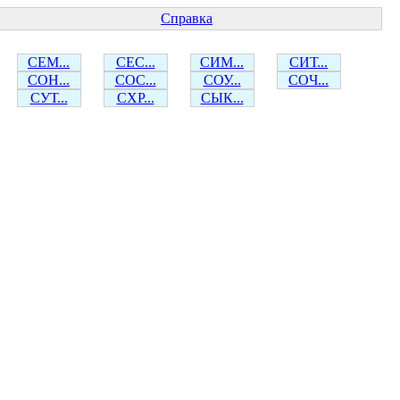
Справка
СЕМ...
СЕС...
СИМ...
СИТ...
СОН...
СОС...
СОУ...
СОЧ...
СУТ...
СХР...
СЫК...