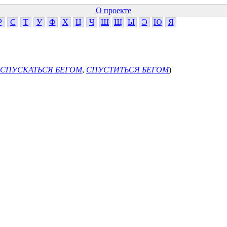
О проекте
Р
С
Т
У
Ф
Х
Ц
Ч
Ш
Щ
Ы
Э
Ю
Я
СПУСКАТЬСЯ БЕГОМ
,
СПУСТИТЬСЯ БЕГОМ
)