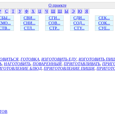
О проекте
Р
С
Т
У
Ф
Х
Ц
Ч
Ш
Щ
Ы
Э
Ю
Я
СБЫ...
СВИ...
СГИ...
СДИ...
СЕК...
СМО...
СНИ...
СОВ...
СОД...
СОК...
СТВ...
СТЛ...
СТР...
СТУ...
СУЕ...
ОВИТЬСЯ
,
ГОТОВКА
,
ИЗГОТОВИТЬ ЕДУ
,
ИЗГОТОВИТЬ ПИ
Ь
,
НАГОТОВИТЬ
,
ПОВАРЕННЫЙ
,
ПРИГОТАВЛИВАТЬ
,
ПРИГ
ИГОТОВЛЕНИЕ БЛЮД
,
ПРИГОТОВЛЕНИЕ ПИЩИ
,
ПРИГОТ
ТОВ