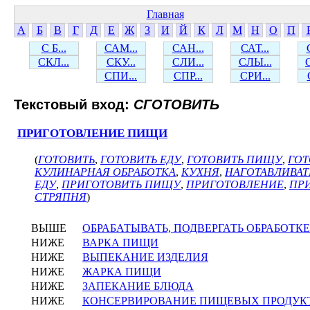
Главная
А
Б
В
Г
Д
Е
Ж
З
И
Й
К
Л
М
Н
О
П
С Б...
САМ...
САН...
САТ...
СКЛ...
СКУ...
СЛИ...
СЛЫ...
СПИ...
СПР...
СРИ...
Текстовый вход:
СГОТОВИТЬ
ПРИГОТОВЛЕНИЕ ПИЩИ
(
ГОТОВИТЬ
,
ГОТОВИТЬ ЕДУ
,
ГОТОВИТЬ ПИЩУ
,
ГОТ
КУЛИНАРНАЯ ОБРАБОТКА
,
КУХНЯ
,
НАГОТАВЛИВАТ
ЕДУ
,
ПРИГОТОВИТЬ ПИЩУ
,
ПРИГОТОВЛЕНИЕ
,
ПР
СТРЯПНЯ
)
ВЫШЕ
ОБРАБАТЫВАТЬ, ПОДВЕРГАТЬ ОБРАБОТКЕ
НИЖЕ
ВАРКА ПИЩИ
НИЖЕ
ВЫПЕКАНИЕ ИЗДЕЛИЯ
НИЖЕ
ЖАРКА ПИЩИ
НИЖЕ
ЗАПЕКАНИЕ БЛЮДА
НИЖЕ
КОНСЕРВИРОВАНИЕ ПИЩЕВЫХ ПРОДУК