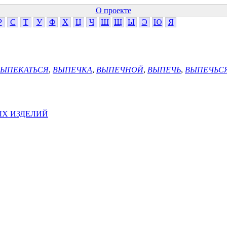
О проекте
Р
С
Т
У
Ф
Х
Ц
Ч
Ш
Щ
Ы
Э
Ю
Я
ВЫПЕКАТЬСЯ
,
ВЫПЕЧКА
,
ВЫПЕЧНОЙ
,
ВЫПЕЧЬ
,
ВЫПЕЧЬС
ЫХ ИЗДЕЛИЙ