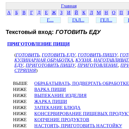
Главная
А
Б
В
Г
Д
Е
Ж
З
И
Й
К
Л
М
Н
О
П
Г....
ГАЛ...
ГЕЛ...
Текстовый вход:
ГОТОВИТЬ ЕДУ
ПРИГОТОВЛЕНИЕ ПИЩИ
(
ГОТОВИТЬ
,
ГОТОВИТЬ ЕДУ
,
ГОТОВИТЬ ПИЩУ
,
ГОТ
КУЛИНАРНАЯ ОБРАБОТКА
,
КУХНЯ
,
НАГОТАВЛИВАТ
ЕДУ
,
ПРИГОТОВИТЬ ПИЩУ
,
ПРИГОТОВЛЕНИЕ
,
ПР
СТРЯПНЯ
)
ВЫШЕ
ОБРАБАТЫВАТЬ, ПОДВЕРГАТЬ ОБРАБОТКЕ
НИЖЕ
ВАРКА ПИЩИ
НИЖЕ
ВЫПЕКАНИЕ ИЗДЕЛИЯ
НИЖЕ
ЖАРКА ПИЩИ
НИЖЕ
ЗАПЕКАНИЕ БЛЮДА
НИЖЕ
КОНСЕРВИРОВАНИЕ ПИЩЕВЫХ ПРОДУК
НИЖЕ
КОПЧЕНИЕ ПРОДУКТОВ
НИЖЕ
НАСТОЯТЬ, ПРИГОТОВИТЬ НАСТОЙКУ