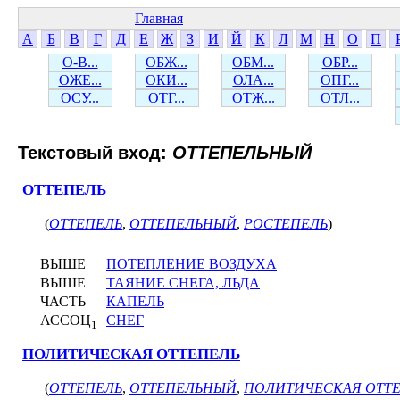
Главная
А
Б
В
Г
Д
Е
Ж
З
И
Й
К
Л
М
Н
О
П
О-В...
ОБЖ...
ОБМ...
ОБР...
ОЖЕ...
ОКИ...
ОЛА...
ОПГ...
ОСУ...
ОТГ...
ОТЖ...
ОТЛ...
Текстовый вход:
ОТТЕПЕЛЬНЫЙ
ОТТЕПЕЛЬ
(
ОТТЕПЕЛЬ
,
ОТТЕПЕЛЬНЫЙ
,
РОСТЕПЕЛЬ
)
ВЫШЕ
ПОТЕПЛЕНИЕ ВОЗДУХА
ВЫШЕ
ТАЯНИЕ СНЕГА, ЛЬДА
ЧАСТЬ
КАПЕЛЬ
АССОЦ
СНЕГ
1
ПОЛИТИЧЕСКАЯ ОТТЕПЕЛЬ
(
ОТТЕПЕЛЬ
,
ОТТЕПЕЛЬНЫЙ
,
ПОЛИТИЧЕСКАЯ ОТТ