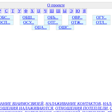
О проекте
Р
С
Т
У
Ф
Х
Ц
Ч
Ш
Щ
Ы
Э
Ю
Я
ОБС...
ОБЩ...
ОБЪ...
ОВР...
ОГУ...
ОСП...
ОСУ...
ОТГ...
ОТЖ...
ОТЛ...
ОЦА...
ОШС...
АНИЕ ВЗАИМОСВЯЗЕЙ
,
НАЛАЖИВАНИЕ КОНТАКТОВ
,
НАЛ
ОШЕНИЯ НАЛАЖИВАЮТСЯ
,
ОТНОШЕНИЯ ПОТЕПЛЕЛИ
,