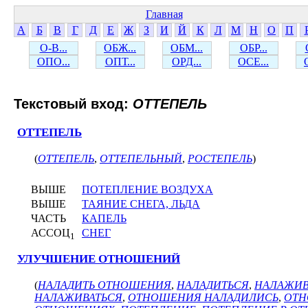
Главная
А
Б
В
Г
Д
Е
Ж
З
И
Й
К
Л
М
Н
О
П
О-В...
ОБЖ...
ОБМ...
ОБР...
ОПО...
ОПТ...
ОРД...
ОСЕ...
Текстовый вход:
ОТТЕПЕЛЬ
ОТТЕПЕЛЬ
(
ОТТЕПЕЛЬ
,
ОТТЕПЕЛЬНЫЙ
,
РОСТЕПЕЛЬ
)
ВЫШЕ
ПОТЕПЛЕНИЕ ВОЗДУХА
ВЫШЕ
ТАЯНИЕ СНЕГА, ЛЬДА
ЧАСТЬ
КАПЕЛЬ
АССОЦ
СНЕГ
1
УЛУЧШЕНИЕ ОТНОШЕНИЙ
(
НАЛАДИТЬ ОТНОШЕНИЯ
,
НАЛАДИТЬСЯ
,
НАЛАЖИВ
НАЛАЖИВАТЬСЯ
,
ОТНОШЕНИЯ НАЛАДИЛИСЬ
,
ОТН