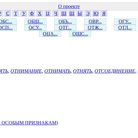
О проекте
Р
С
Т
У
Ф
Х
Ц
Ч
Ш
Щ
Ы
Э
Ю
Я
ОБС...
ОБЩ...
ОБЪ...
ОВР...
ОГУ...
ОСП...
ОСУ...
ОТГ...
ОТЖ...
ОТЛ...
ОЦА...
ОШС...
ЯТЬ
,
ОТНИМАНИЕ
,
ОТНИМАТЬ
,
ОТНЯТЬ
,
ОТСОЕДИНЕНИЕ
,
О ОСОБЫМ ПРИЗНАКАМ)