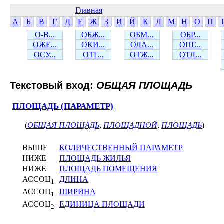
Главная
А
Б
В
Г
Д
Е
Ж
З
И
Й
К
Л
М
Н
О
П
О-В...
ОБЖ...
ОБМ...
ОБР...
ОЖЕ...
ОКИ...
ОЛА...
ОПГ...
ОСУ...
ОТГ...
ОТЖ...
ОТЛ...
Текстовый вход:
ОБЩАЯ ПЛОЩАДЬ
ПЛОЩАДЬ (ПАРАМЕТР)
(
ОБЩАЯ ПЛОЩАДЬ
,
ПЛОЩАДНОЙ
,
ПЛОЩАДЬ
)
ВЫШЕ
КОЛИЧЕСТВЕННЫЙ ПАРАМЕТР
НИЖЕ
ПЛОЩАДЬ ЖИЛЬЯ
НИЖЕ
ПЛОЩАДЬ ПОМЕЩЕНИЯ
АССОЦ
ДЛИНА
1
АССОЦ
ШИРИНА
1
АССОЦ
ЕДИНИЦА ПЛОЩАДИ
2