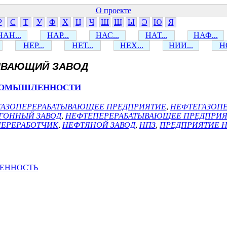
О проекте
Р
С
Т
У
Ф
Х
Ц
Ч
Ш
Щ
Ы
Э
Ю
Я
НАН...
НАР...
НАС...
НАТ...
НАФ...
НЕР...
НЕТ...
НЕХ...
НИИ...
НО
ЫВАЮЩИЙ ЗАВОД
ПРОМЫШЛЕННОСТИ
ГАЗОПЕРЕРАБАТЫВАЮЩЕЕ ПРЕДПРИЯТИЕ
,
НЕФТЕГАЗОП
ГОННЫЙ ЗАВОД
,
НЕФТЕПЕРЕРАБАТЫВАЮЩЕЕ ПРЕДПРИ
ЕРЕРАБОТЧИК
,
НЕФТЯНОЙ ЗАВОД
,
НПЗ
,
ПРЕДПРИЯТИЕ 
ЕННОСТЬ