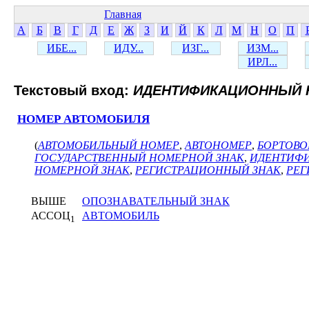
Главная
А
Б
В
Г
Д
Е
Ж
З
И
Й
К
Л
М
Н
О
П
ИБЕ...
ИДУ...
ИЗГ...
ИЗМ...
ИРЛ...
Текстовый вход:
ИДЕНТИФИКАЦИОННЫЙ 
НОМЕР АВТОМОБИЛЯ
(
АВТОМОБИЛЬНЫЙ НОМЕР
,
АВТОНОМЕР
,
БОРТОВО
ГОСУДАРСТВЕННЫЙ НОМЕРНОЙ ЗНАК
,
ИДЕНТИФ
НОМЕРНОЙ ЗНАК
,
РЕГИСТРАЦИОННЫЙ ЗНАК
,
РЕГ
ВЫШЕ
ОПОЗНАВАТЕЛЬНЫЙ ЗНАК
АССОЦ
АВТОМОБИЛЬ
1