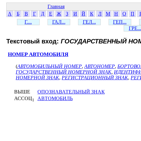
Главная
А
Б
В
Г
Д
Е
Ж
З
И
Й
К
Л
М
Н
О
П
Г....
ГАЛ...
ГЕЛ...
ГЕП...
ГРЕ..
Текстовый вход:
ГОСУДАРСТВЕННЫЙ НО
НОМЕР АВТОМОБИЛЯ
(
АВТОМОБИЛЬНЫЙ НОМЕР
,
АВТОНОМЕР
,
БОРТОВО
ГОСУДАРСТВЕННЫЙ НОМЕРНОЙ ЗНАК
,
ИДЕНТИФ
НОМЕРНОЙ ЗНАК
,
РЕГИСТРАЦИОННЫЙ ЗНАК
,
РЕГ
ВЫШЕ
ОПОЗНАВАТЕЛЬНЫЙ ЗНАК
АССОЦ
АВТОМОБИЛЬ
1