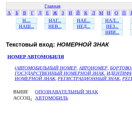
Главная
А
Б
В
Г
Д
Е
Ж
З
И
Й
К
Л
М
Н
О
П
Н....
НАГ...
НАЕ...
НАЛ...
НАШ...
НЕВ...
НЕД...
НЕЗ...
НИИ...
Текстовый вход:
НОМЕРНОЙ ЗНАК
НОМЕР АВТОМОБИЛЯ
(
АВТОМОБИЛЬНЫЙ НОМЕР
,
АВТОНОМЕР
,
БОРТОВО
ГОСУДАРСТВЕННЫЙ НОМЕРНОЙ ЗНАК
,
ИДЕНТИФ
НОМЕРНОЙ ЗНАК
,
РЕГИСТРАЦИОННЫЙ ЗНАК
,
РЕГ
ВЫШЕ
ОПОЗНАВАТЕЛЬНЫЙ ЗНАК
АССОЦ
АВТОМОБИЛЬ
1