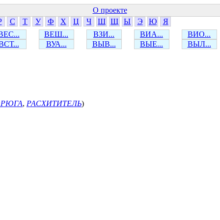
О проекте
Р
С
Т
У
Ф
Х
Ц
Ч
Ш
Щ
Ы
Э
Ю
Я
ВЕС...
ВЕШ...
ВЗИ...
ВИА...
ВИО...
ВСТ...
ВУА...
ВЫВ...
ВЫЕ...
ВЫЛ...
ОРЮГА
,
РАСХИТИТЕЛЬ
)