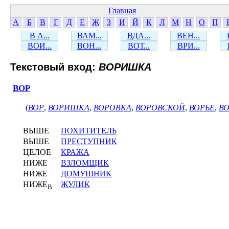
Главная
А
Б
В
Г
Д
Е
Ж
З
И
Й
К
Л
М
Н
О
П
В А...
ВАМ...
ВДА...
ВЕН...
ВОИ...
ВОН...
ВОТ...
ВРИ...
Текстовый вход:
ВОРИШКА
ВОР
(
ВОР
,
ВОРИШКА
,
ВОРОВКА
,
ВОРОВСКОЙ
,
ВОРЬЕ
,
В
ВЫШЕ
ПОХИТИТЕЛЬ
ВЫШЕ
ПРЕСТУПНИК
ЦЕЛОЕ
КРАЖА
НИЖЕ
ВЗЛОМЩИК
НИЖЕ
ДОМУШНИК
НИЖЕ
ЖУЛИК
В