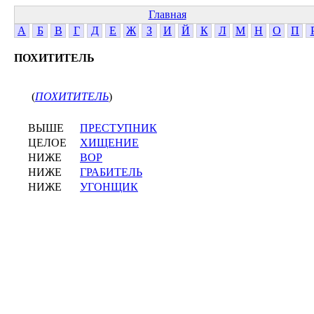
Главная
А
Б
В
Г
Д
Е
Ж
З
И
Й
К
Л
М
Н
О
П
ПОХИТИТЕЛЬ
(
ПОХИТИТЕЛЬ
)
ВЫШЕ
ПРЕСТУПНИК
ЦЕЛОЕ
ХИЩЕНИЕ
НИЖЕ
ВОР
НИЖЕ
ГРАБИТЕЛЬ
НИЖЕ
УГОНЩИК