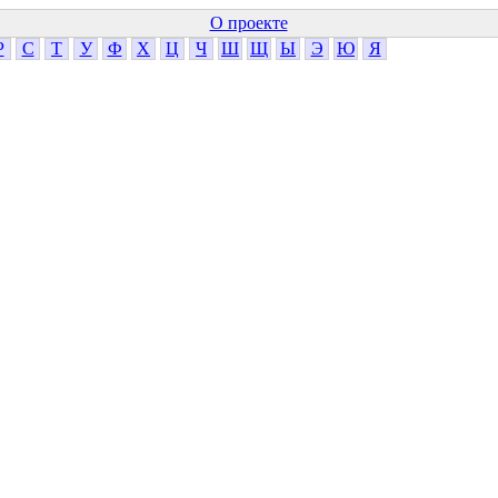
О проекте
Р
С
Т
У
Ф
Х
Ц
Ч
Ш
Щ
Ы
Э
Ю
Я