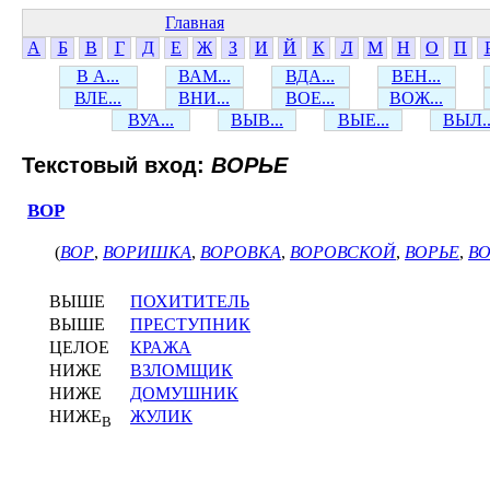
Главная
А
Б
В
Г
Д
Е
Ж
З
И
Й
К
Л
М
Н
О
П
В А...
ВАМ...
ВДА...
ВЕН...
ВЛЕ...
ВНИ...
ВОЕ...
ВОЖ...
ВУА...
ВЫВ...
ВЫЕ...
ВЫЛ..
Текстовый вход:
ВОРЬЕ
ВОР
(
ВОР
,
ВОРИШКА
,
ВОРОВКА
,
ВОРОВСКОЙ
,
ВОРЬЕ
,
В
ВЫШЕ
ПОХИТИТЕЛЬ
ВЫШЕ
ПРЕСТУПНИК
ЦЕЛОЕ
КРАЖА
НИЖЕ
ВЗЛОМЩИК
НИЖЕ
ДОМУШНИК
НИЖЕ
ЖУЛИК
В