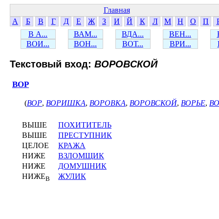
Главная
А
Б
В
Г
Д
Е
Ж
З
И
Й
К
Л
М
Н
О
П
В А...
ВАМ...
ВДА...
ВЕН...
ВОИ...
ВОН...
ВОТ...
ВРИ...
Текстовый вход:
ВОРОВСКОЙ
ВОР
(
ВОР
,
ВОРИШКА
,
ВОРОВКА
,
ВОРОВСКОЙ
,
ВОРЬЕ
,
В
ВЫШЕ
ПОХИТИТЕЛЬ
ВЫШЕ
ПРЕСТУПНИК
ЦЕЛОЕ
КРАЖА
НИЖЕ
ВЗЛОМЩИК
НИЖЕ
ДОМУШНИК
НИЖЕ
ЖУЛИК
В