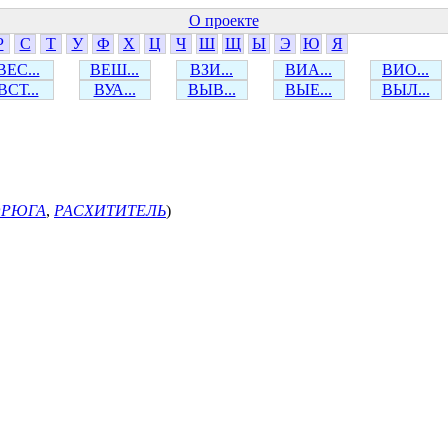
О проекте
Р
С
Т
У
Ф
Х
Ц
Ч
Ш
Щ
Ы
Э
Ю
Я
ВЕС...
ВЕШ...
ВЗИ...
ВИА...
ВИО...
ВСТ...
ВУА...
ВЫВ...
ВЫЕ...
ВЫЛ...
ОРЮГА
,
РАСХИТИТЕЛЬ
)