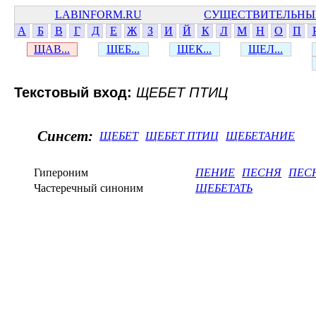
LABINFORM.RU
СУЩЕСТВИТЕЛЬНЫ
А
Б
В
Г
Д
Е
Ж
З
И
Й
К
Л
М
Н
О
П
ЩАВ...
ЩЕБ...
ЩЕК...
ЩЕЛ...
Текстовый вход:
ЩЕБЕТ ПТИЦ
Синсет:
ЩЕБЕТ
ЩЕБЕТ ПТИЦ
ЩЕБЕТАНИЕ
Гипероним
ПЕНИЕ
ПЕСНЯ
ПЕС
Частеречный синоним
ЩЕБЕТАТЬ