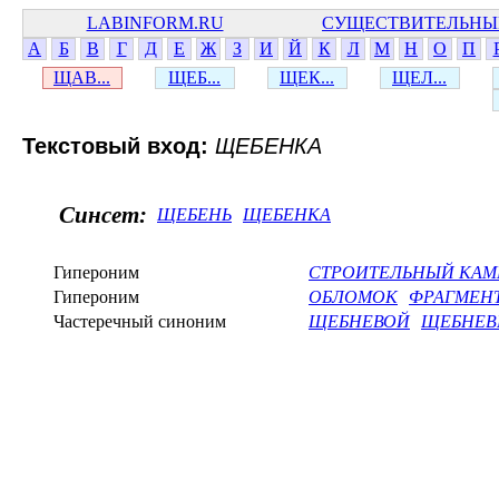
LABINFORM.RU
СУЩЕСТВИТЕЛЬНЫ
А
Б
В
Г
Д
Е
Ж
З
И
Й
К
Л
М
Н
О
П
ЩАВ...
ЩЕБ...
ЩЕК...
ЩЕЛ...
Текстовый вход:
ЩЕБЕНКА
Синсет:
ЩЕБЕНЬ
ЩЕБЕНКА
Гипероним
СТРОИТЕЛЬНЫЙ КАМ
Гипероним
ОБЛОМОК
ФРАГМЕН
Частеречный синоним
ЩЕБНЕВОЙ
ЩЕБНЕ