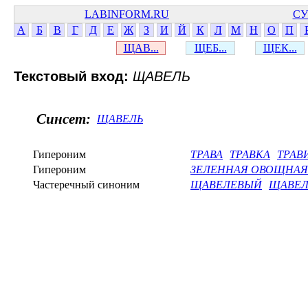
LABINFORM.RU
СУ
А
Б
В
Г
Д
Е
Ж
З
И
Й
К
Л
М
Н
О
П
ЩАВ...
ЩЕБ...
ЩЕК...
Текстовый вход:
ЩАВЕЛЬ
Синсет:
ЩАВЕЛЬ
Гипероним
ТРАВА
ТРАВКА
ТРАВ
Гипероним
ЗЕЛЕННАЯ ОВОЩНАЯ
Частеречный синоним
ЩАВЕЛЕВЫЙ
ЩАВЕ