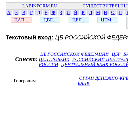
LABINFORM.RU
СУЩЕСТВИТЕЛЬНЫ
А
Б
В
Г
Д
Е
Ж
З
И
Й
К
Л
М
Н
О
П
ЦАП...
ЦВЕ...
ЦЕЛ...
ЦЕМ...
Текстовый вход:
ЦБ РОССИЙСКОЙ ФЕДЕР
ЦБ РОССИЙСКОЙ ФЕДЕРАЦИИ
ЦБР
Б
Синсет:
ЦЕНТРОБАНК
РОССИЙСКИЙ ЦЕНТРАЛ
РОССИИ
ЦЕНТРАЛЬНЫЙ БАНК РОССИ
ОРГАН ДЕНЕЖНО-КР
Гипероним
БАНК