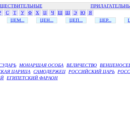
ЩЕСТВИТЕЛЬНЫЕ
ПРИЛАГАТЕЛЬН
Р
С
Т
У
Ф
Х
Ц
Ч
Ш
Щ
Э
Ю
Я
ЦЕМ...
ЦЕН...
ЦЕП...
ЦЕР...
Ц
СУДАРЬ
МОНАРШАЯ ОСОБА
ВЕЛИЧЕСТВО
ВЕНЦЕНОСЕ
СКАЯ ЦАРИЦА
САМОДЕРЖЕЦ
РОССИЙСКИЙ ЦАРЬ
РОСС
ИЙ
ЕГИПЕТСКИЙ ФАРАОН