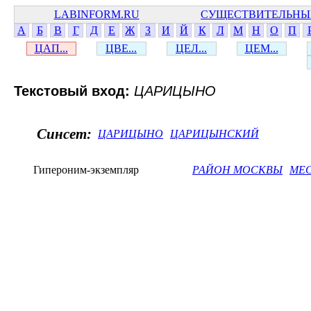
LABINFORM.RU
СУЩЕСТВИТЕЛЬНЫ
А
Б
В
Г
Д
Е
Ж
З
И
Й
К
Л
М
Н
О
П
ЦАП...
ЦВЕ...
ЦЕЛ...
ЦЕМ...
Текстовый вход:
ЦАРИЦЫНО
Синсет:
ЦАРИЦЫНО
ЦАРИЦЫНСКИЙ
Гипероним-экземпляр
РАЙОН МОСКВЫ
МЕС