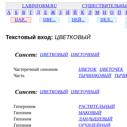
LABINFORM.RU
СУЩЕСТВИТЕЛЬНЫ
А
Б
В
Г
Д
Е
Ж
З
И
Й
К
Л
М
Н
О
П
ЦАР...
ЦВЕ...
ЦЕЙ...
ЦЕЛ...
Текстовый вход:
ЦВЕТКОВЫЙ
Синсет:
ЦВЕТКОВЫЙ
ЦВЕТОЧНЫЙ
Частеречный синоним
ЦВЕТОК
ЦВЕТОЧЕК
Часть
ТЫЧИНКОВЫЙ
ТЫЧ
Синсет:
ЦВЕТКОВЫЙ
ЦВЕТОЧНЫЙ
Гипероним
РАСТИТЕЛЬНЫЙ
Гипоним
МАКОВЫЙ
Гипоним
ЛАНДЫШЕВЫЙ
Гипоним
ОРХИДЕЙНЫЙ